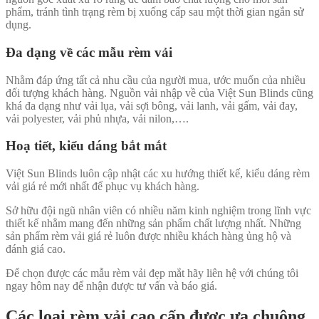
phẩm, tránh tình trạng rèm bị xuống cấp sau một thời gian ngắn sử
dụng.
Đa dạng về các mẫu rèm vải
Nhằm đáp ứng tất cả nhu cầu của người mua, ước muốn của nhiều
đối tượng khách hàng. Nguồn vải nhập về của Việt Sun Blinds cũng
khá đa dạng như vải lụa, vải sợi bông, vải lanh, vải gấm, vải đay,
vải polyester, vải phủ nhựa, vải nilon,….
Hoạ tiết, kiểu dáng bắt mắt
Việt Sun Blinds luôn cập nhật các xu hướng thiết kế, kiểu dáng rèm
vải giá rẻ mới nhất để phục vụ khách hàng.
Sở hữu đội ngũ nhân viên có nhiều năm kinh nghiệm trong lĩnh vực
thiết kế nhằm mang đến những sản phẩm chất lượng nhất. Những
sản phẩm rèm vải giá rẻ luôn được nhiều khách hàng ủng hộ và
đánh giá cao.
Để chọn được các mẫu rèm vải đẹp mắt hãy liên hệ với chúng tôi
ngay hôm nay để nhận được tư vấn và báo giá.
Các loại rèm vải cao cấp được ưa chuộng