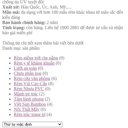
chống tia UV tuyệt đối
Xuất xứ:
Hàn Quốc, Úc, Anh, Mỹ,…
Mẫu mã:
đa dạng với hơn 100 mẫu rèm khác nhau từ màu sắc đến
kiểu dáng
Bảo hành chính hãng:
2 năm
Tình trạng:
còn hàng. Liên hệ 1900 2881 để được tư vấn và nhận
báo giá miễn phí
Thông tin chi tiết xem thêm bài viết bên dưới
Danh mục sản phẩm
Rèm giếng trời che nắng
(0)
Rèm y tế kháng khuẩn
(0)
Lưới an toàn
(0)
Chưa phân loại
(0)
Rèm cửa văn phòng
(6)
Rèm Vải Cao Cấp
(8)
Rèm Nhựa PVC
(0)
Mành tre trúc
(2)
Tấm bình phong
(2)
Việt Sun Bamboo
(4)
Nội Thất Mây
(0)
Rèm trúc trang trí
(4)