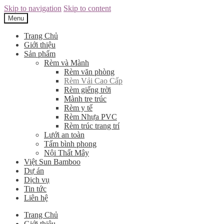
Skip to navigation
Skip to content
Menu
Trang Chủ
Giới thiệu
Sản phẩm
Rèm và Mành
Rèm văn phòng
Rèm Vải Cao Cấp
Rèm giếng trời
Mành tre trúc
Rèm y tế
Rèm Nhựa PVC
Rèm trúc trang trí
Lưới an toàn
Tấm bình phong
Nội Thất Mây
Việt Sun Bamboo
Dự án
Dịch vụ
Tin tức
Liên hệ
Trang Chủ
Giới thiệu