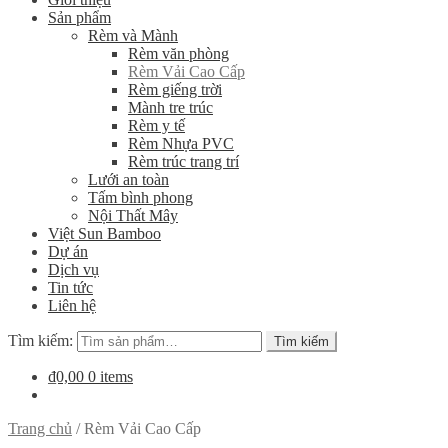
Sản phẩm
Rèm và Mành
Rèm văn phòng
Rèm Vải Cao Cấp
Rèm giếng trời
Mành tre trúc
Rèm y tế
Rèm Nhựa PVC
Rèm trúc trang trí
Lưới an toàn
Tấm bình phong
Nội Thất Mây
Việt Sun Bamboo
Dự án
Dịch vụ
Tin tức
Liên hệ
Tìm kiếm:
Tìm kiếm
₫0,00
0 items
Trang chủ
/
Rèm Vải Cao Cấp