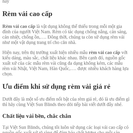
nay
Rèm vải cao cấp
Rèm vải cao cấp
là vật dụng không thể thiếu trong mỗi một gia
đình của người Việt Nam. Rèm có tác dụng chống nắng, cản sáng,
cản nhiệt, chống ồn,…. Đông thời, chúng ta còn sử dụng rèm vải
như một vật dụng trang trí cho căn nhà.
Hiện nay, trên thị trường xuất hiện nhiều mẫu
rèm vải cao cấp
với
kiểu dáng, màu sắc, chất liệu khác nhau. Bên cạnh đó, nguồn gốc
xuất xứ của các mẫu rèm vải cũng đa dạng không kém, các mẫu
rèm vải Nhật, Việt Nam, Hàn Quốc,…. được nhiều khách hàng lựa
chọn.
Ưu điểm khi sử dụng rèm vải giá rẻ
Dưới đây là một số ưu điểm nổi bật của rèm giá rẻ, đó là ưu điểm gì
thì hãy cùng Việt Sun Blinds theo dõi tiếp bài viết dưới đây nhé.
Chất liệu vải bền, chắc chắn
Tại Việt Sun Blinds, chúng tôi luôn sử dụng các loại vải cao cấp có
nguồn gốc xuất xứ rõ ràng để đảm bảo chất lượng cho mỗi sản