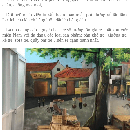
chắn, chống mối mọt,
– Đội ngũ nhân viên tư vấn hoàn toàn miễn phí nhưng rất tận tâm.
Lợi ích của khách hàng luôn đặt lên hàng đầu
– Là nhà cung cấp nguyên liệu tre số lượng lớn giá rẻ nhất khu vực
miền Nam với đa dạng các loại sản phẩm: bàn ghế tre, giường tre,
kệ tre, sofa tre, quầy bar tre…nên sẽ cạnh tranh nhất.