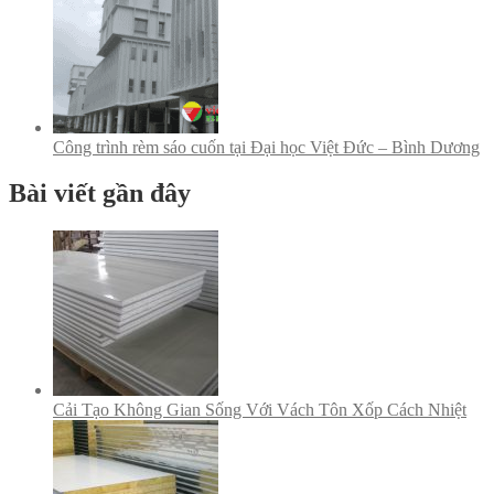
Công trình rèm sáo cuốn tại Đại học Việt Đức – Bình Dương
Bài viết gần đây
Cải Tạo Không Gian Sống Với Vách Tôn Xốp Cách Nhiệt