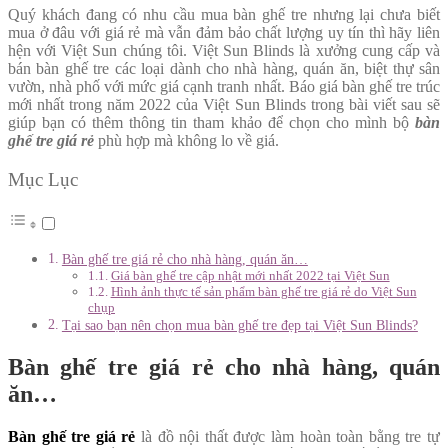
Quý khách đang có nhu cầu mua bàn ghế tre nhưng lại chưa biết
mua ở đâu với giá rẻ mà vẫn đảm bảo chất lượng uy tín thì hãy liên
hện với Việt Sun chúng tôi. Việt Sun Blinds là xưởng cung cấp và
bán bàn ghế tre các loại dành cho nhà hàng, quán ăn, biệt thự sân
vườn, nhà phố với mức giá cạnh tranh nhất. Báo giá bàn ghế tre trúc
mới nhất trong năm 2022 của Việt Sun Blinds trong bài viết sau sẽ
giúp bạn có thêm thông tin tham khảo để chọn cho mình bộ
bàn
ghế tre giá rẻ
phù hợp mà không lo về giá.
Mục Lục
Bàn ghế tre giá rẻ cho nhà hàng, quán ăn…
Giá bàn ghế tre cập nhật mới nhất 2022 tại Việt Sun
Hình ảnh thực tế sản phẩm bàn ghế tre giá rẻ do Việt Sun
chụp
Tại sao bạn nên chọn mua bàn ghế tre đẹp tại Việt Sun Blinds?
Bàn ghế tre giá rẻ cho nhà hàng, quán
ăn…
Bàn ghế tre giá rẻ
là đồ nội thất được làm hoàn toàn bằng tre tự