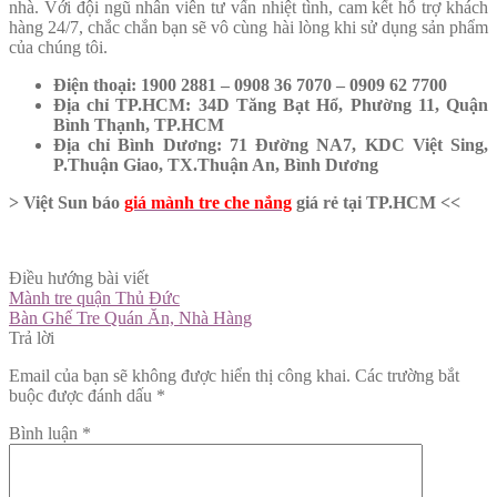
nhà. Với đội ngũ nhân viên tư vấn nhiệt tình, cam kết hỗ trợ khách
hàng 24/7, chắc chắn bạn sẽ vô cùng hài lòng khi sử dụng sản phẩm
của chúng tôi.
Điện thoại: 1900 2881 – 0908 36 7070 – 0909 62 7700
Địa chỉ TP.HCM: 34D Tăng Bạt Hổ, Phường 11, Quận
Bình Thạnh, TP.HCM
Địa chỉ Bình Dương: 71 Đường NA7, KDC Việt Sing,
P.Thuận Giao, TX.Thuận An, Bình Dương
> Việt Sun báo
giá mành tre che nắng
giá rẻ tại TP.HCM <<
Điều hướng bài viết
Mành tre quận Thủ Đức
Bàn Ghế Tre Quán Ăn, Nhà Hàng
Trả lời
Email của bạn sẽ không được hiển thị công khai.
Các trường bắt
buộc được đánh dấu
*
Bình luận
*