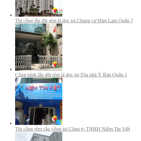
Thi công lắp đặt rèm lá dọc tại Chung cư Him Lam Quận 7
Công trình lắp đặt rèm lá dọc tại Tòa nhà Ý Bản Quận 1
Thi công rèm cầu vồng tại Công ty TNHH Niềm Tin Việt