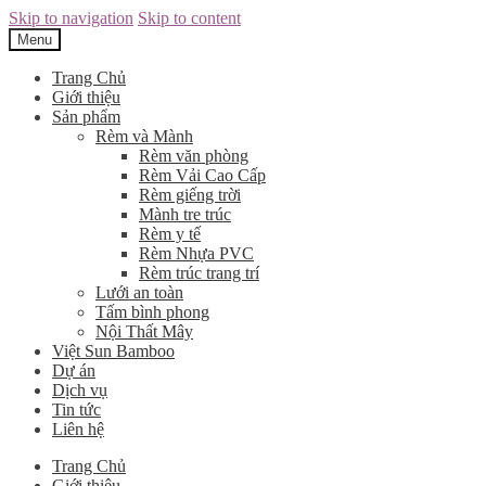
Skip to navigation
Skip to content
Menu
Trang Chủ
Giới thiệu
Sản phẩm
Rèm và Mành
Rèm văn phòng
Rèm Vải Cao Cấp
Rèm giếng trời
Mành tre trúc
Rèm y tế
Rèm Nhựa PVC
Rèm trúc trang trí
Lưới an toàn
Tấm bình phong
Nội Thất Mây
Việt Sun Bamboo
Dự án
Dịch vụ
Tin tức
Liên hệ
Trang Chủ
Giới thiệu