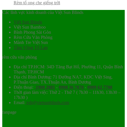
Rèm tổ ong che giếng trời
Các lĩnh vực kinh doanh của Việt Sun Blinds
Việt Sun Blinds
Việt Sun Bamboo
Bình Phong Sài Gòn
Rèm Cửa Văn Phòng
Mành Tre Việt Sun
Tầm Vông Tố Lan
rèm cửa văn phòng
Địa chỉ TP.HCM: 34D Tăng Bạt Hổ, Phường 11, Quận Bình
Thạnh, TP.HCM
Địa chỉ Bình Dương: 71 Đường NA7, KDC Việt Sing,
P.Thuận Giao, TX.Thuận An, Bình Dương
Điện thoại:
1900 2881
-
0908 36 7070
-
0909 62 7700
Thời gian làm việc: Thứ 2 - Thứ 7 ( 7h30 – 11h30, 13h30 –
17h30 )
Email:
vsb@vietsunblinds.com
fanpage