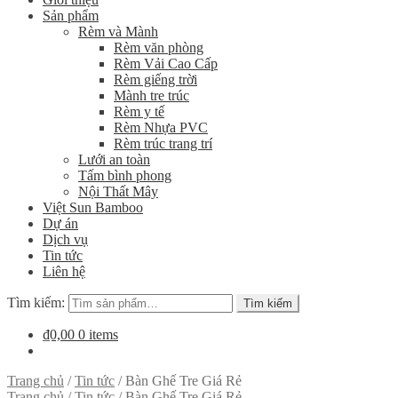
Sản phẩm
Rèm và Mành
Rèm văn phòng
Rèm Vải Cao Cấp
Rèm giếng trời
Mành tre trúc
Rèm y tế
Rèm Nhựa PVC
Rèm trúc trang trí
Lưới an toàn
Tấm bình phong
Nội Thất Mây
Việt Sun Bamboo
Dự án
Dịch vụ
Tin tức
Liên hệ
Tìm kiếm:
Tìm kiếm
₫0,00
0 items
Trang chủ
/
Tin tức
/
Bàn Ghế Tre Giá Rẻ
Trang chủ
/
Tin tức
/
Bàn Ghế Tre Giá Rẻ