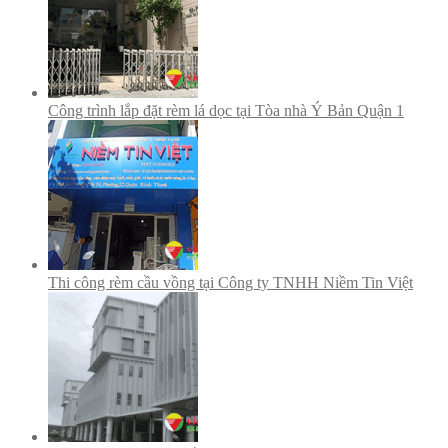
Công trình lắp đặt rèm lá dọc tại Tòa nhà Ý Bản Quận 1
Thi công rèm cầu vồng tại Công ty TNHH Niềm Tin Việt