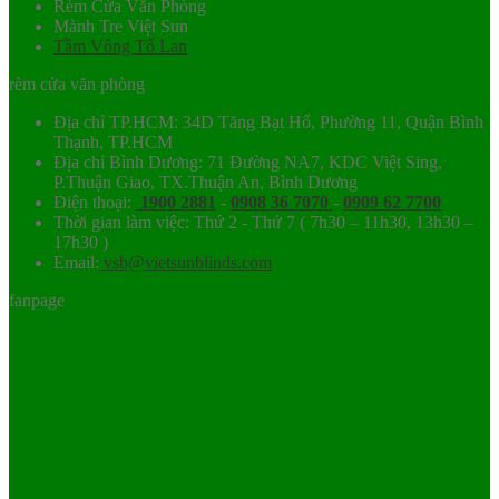
Rèm Cửa Văn Phòng
Mành Tre Việt Sun
Tầm Vông Tố Lan
rèm cửa văn phòng
Địa chỉ TP.HCM: 34D Tăng Bạt Hổ, Phường 11, Quận Bình
Thạnh, TP.HCM
Địa chỉ Bình Dương: 71 Đường NA7, KDC Việt Sing,
P.Thuận Giao, TX.Thuận An, Bình Dương
Điện thoại:
1900 2881
-
0908 36 7070
-
0909 62 7700
Thời gian làm việc: Thứ 2 - Thứ 7 ( 7h30 – 11h30, 13h30 –
17h30 )
Email:
vsb@vietsunblinds.com
fanpage