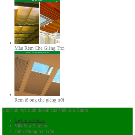
Mẫu Rèm Che Giếng Trời
Rèm tổ ong che giếng trời
Các lĩnh vực kinh doanh của Việt Sun Blinds
Việt Sun Blinds
Việt Sun Bamboo
Bình Phong Sài Gòn