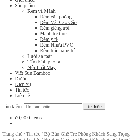
Sản phẩm
Rèm và Mành
Rèm văn phòng
Rèm Vải Cao Cấp
Rèm giếng trời
Mành tre trúc
Rèm y tế
Rèm Nhựa PVC
Rèm trúc trang trí
Lưới an toàn
Tấm bình phong
Nội Thất Mây
Việt Sun Bamboo
Dự án
Dịch vụ
Tin tức
Liên hệ
Tìm kiếm:
Tìm kiếm
₫0,00
0 items
Trang chủ
/
Tin tức
/
Bộ Bàn Ghế Tre Phòng Khách Sang Trọng
Trang chủ
/
Tin tức
/
Bộ Bàn Ghế Tre Phòng Khách Sang Trọng