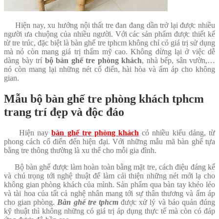
Hiện nay, xu hướng nội thất tre đan đang dần trở lại được nhiều
người ưa chuộng của nhiều người. Với các sản phẩm được thiết kế
từ tre trúc, đặc biệt là bàn ghế tre tphcm không chỉ có giá trị sử dụng
mà nó còn mang giá trị thẩm mỹ cao. Không dừng lại ở việc dễ
dàng bày trí
bộ bàn ghế tre phòng khách
, nhà bếp, sân vườn,…
nó còn mang lại những nét cổ điển, hài hòa và ấm áp cho không
gian.
Mẫu bộ bàn ghế tre phòng khách tphcm
trang trí đẹp và độc đáo
Hiện nay
bàn ghế tre phòng khách
có nhiều kiểu dáng, từ
phong cách cổ điển đến hiện đại. Với những mẫu mã bàn ghế tựa
bằng tre thông thường là xu thế cho mỗi gia đình.
Bộ bàn ghế được làm hoàn toàn bằng mặt tre, cách điệu đáng kể
và chú trọng tới nghệ thuật để làm cải thiện những nét mới lạ cho
không gian phòng khách của mình. Sản phẩm qua bàn tay khéo léo
và tài hoa của tất cả nghệ nhân mang tới sự thân thương và ấm áp
cho gian phòng.
Bàn ghế tre tphcm
được xử lý và bảo quản đúng
kỹ thuật thì không những có giá trị áp dụng thực tế mà còn có đáp