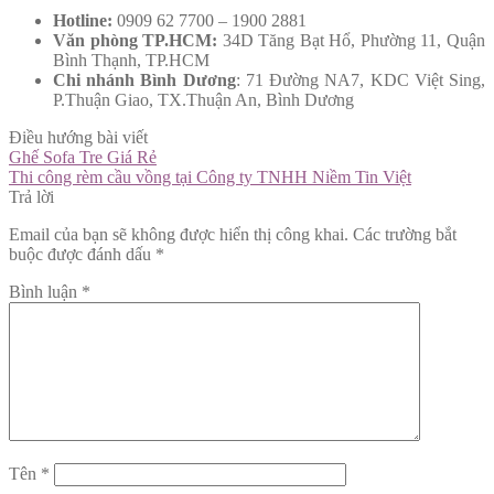
Hotline:
0909 62 7700 – 1900 2881
Văn phòng TP.HCM:
34D Tăng Bạt Hổ, Phường 11, Quận
Bình Thạnh, TP.HCM
Chi nhánh Bình Dương
: 71 Đường NA7, KDC Việt Sing,
P.Thuận Giao, TX.Thuận An, Bình Dương
Điều hướng bài viết
Ghế Sofa Tre Giá Rẻ
Thi công rèm cầu vồng tại Công ty TNHH Niềm Tin Việt
Trả lời
Email của bạn sẽ không được hiển thị công khai.
Các trường bắt
buộc được đánh dấu
*
Bình luận
*
Tên
*