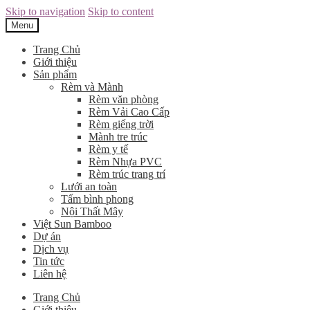
Skip to navigation
Skip to content
Menu
Trang Chủ
Giới thiệu
Sản phẩm
Rèm và Mành
Rèm văn phòng
Rèm Vải Cao Cấp
Rèm giếng trời
Mành tre trúc
Rèm y tế
Rèm Nhựa PVC
Rèm trúc trang trí
Lưới an toàn
Tấm bình phong
Nội Thất Mây
Việt Sun Bamboo
Dự án
Dịch vụ
Tin tức
Liên hệ
Trang Chủ
Giới thiệu