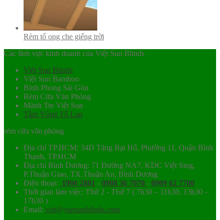
Rèm tổ ong che giếng trời
Các lĩnh vực kinh doanh của Việt Sun Blinds
Việt Sun Blinds
Việt Sun Bamboo
Bình Phong Sài Gòn
Rèm Cửa Văn Phòng
Mành Tre Việt Sun
Tầm Vông Tố Lan
rèm cửa văn phòng
Địa chỉ TP.HCM: 34D Tăng Bạt Hổ, Phường 11, Quận Bình
Thạnh, TP.HCM
Địa chỉ Bình Dương: 71 Đường NA7, KDC Việt Sing,
P.Thuận Giao, TX.Thuận An, Bình Dương
Điện thoại:
1900 2881
-
0908 36 7070
-
0909 62 7700
Thời gian làm việc: Thứ 2 - Thứ 7 ( 7h30 – 11h30, 13h30 –
17h30 )
Email:
vsb@vietsunblinds.com