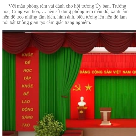
Với mẫu phông rèm vải dành cho hội trường Ủy ban, Trường
học, Cung văn hóa,…. nên sử dụng phông rèm màu đỏ, xanh làm
nền để treo những tấm biển, hình ảnh, biểu tượng lên nền đó làm
nổi bật không gian tạo cảm giác trang nghiêm.