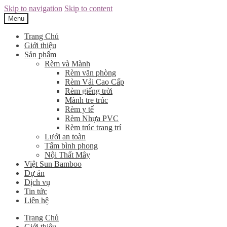
Skip to navigation
Skip to content
Menu
Trang Chủ
Giới thiệu
Sản phẩm
Rèm và Mành
Rèm văn phòng
Rèm Vải Cao Cấp
Rèm giếng trời
Mành tre trúc
Rèm y tế
Rèm Nhựa PVC
Rèm trúc trang trí
Lưới an toàn
Tấm bình phong
Nội Thất Mây
Việt Sun Bamboo
Dự án
Dịch vụ
Tin tức
Liên hệ
Trang Chủ
Giới thiệu