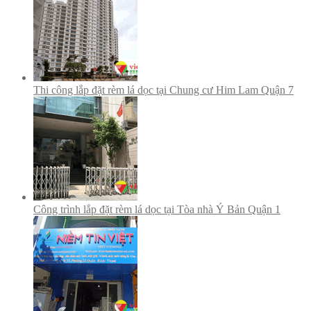
Thi công lắp đặt rèm lá dọc tại Chung cư Him Lam Quận 7
Công trình lắp đặt rèm lá dọc tại Tòa nhà Ý Bản Quận 1