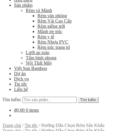
Sản phẩm
Rèm và Mành
Rèm văn phòng
Rèm Vải Cao Cấp
Rèm giếng trời
Mành tre trúc
Rèm y tế
Rèm Nhựa PVC
Rèm trúc trang trí
Lưới an toàn
Tấm bình phong
Nội Thất Mây
Việt Sun Bamboo
Dự án
Dịch vụ
Tin tức
Liên hệ
Tìm kiếm:
Tìm kiếm
₫0,00
0 items
Trang chủ
/
Tin tức
/
Hướng Dẫn Chọn Rèm Sân Khấu
Trang chủ
/
Tin tức
/
Hướng Dẫn Chọn Rèm Sân Khấu