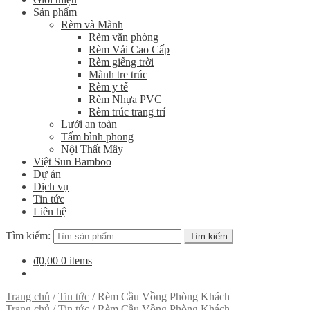
Sản phẩm
Rèm và Mành
Rèm văn phòng
Rèm Vải Cao Cấp
Rèm giếng trời
Mành tre trúc
Rèm y tế
Rèm Nhựa PVC
Rèm trúc trang trí
Lưới an toàn
Tấm bình phong
Nội Thất Mây
Việt Sun Bamboo
Dự án
Dịch vụ
Tin tức
Liên hệ
Tìm kiếm:
Tìm kiếm
₫0,00
0 items
Trang chủ
/
Tin tức
/
Rèm Cầu Vồng Phòng Khách
Trang chủ
/
Tin tức
/
Rèm Cầu Vồng Phòng Khách