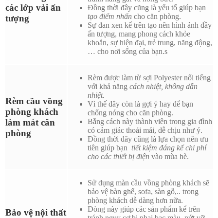
các lớp vải ấn
Đồng thời đây cũng là yếu tố giúp bạn
tạo điểm nhấn
cho căn phòng.
tượng
Sự đan xen kể trên tạo nên hình ảnh đầy
ấn tượng, mang phong cách khỏe
khoắn, sự hiện đại, trẻ trung, năng động,
… cho nơi sống của bạn.s
Rèm được làm từ sợi Polyester nổi tiếng
với khả năng
cách nhiệt, không dẫn
nhiệt.
Rèm cầu vồng
Vì thế đây còn là gợi ý hay để bạn
phòng khách
chống nóng cho căn phòng.
l
àm mát căn
Bằng cách này thành viên trong gia đình
có cảm giác thoải mái, dễ chịu như ý.
phòng
Đồng thời đây cũng là lựa chọn nên ưu
tiên giúp bạn
tiết kiệm đáng kể chi phí
cho các thiết bị điện
vào mùa hè.
Sử dụng
màn cầu vồng phòng khách
sẽ
bảo vệ bàn ghế, sofa, sàn gỗ,.. trong
phòng khách dễ dàng hơn nữa.
Dòng này giúp các sản phẩm kể trên
Bảo vệ nội thất
tránh nguy cơ bị phai bạc màu, nứt vỡ,