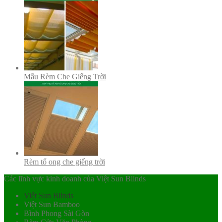
Mẫu Rèm Che Giếng Trời
Rèm tổ ong che giếng trời
Các lĩnh vực kinh doanh của Việt Sun Blinds
Việt Sun Blinds
Việt Sun Bamboo
Bình Phong Sài Gòn