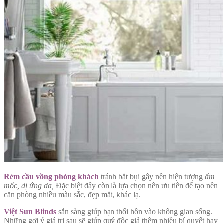
Rèm cầu vồng phòng khách
tránh bắt bụi gây nên hiện tượng
ẩm
mốc, dị ứng da,
Đặc biệt đây còn là lựa chọn nên ưu tiên để tạo nên
căn phòng nhiều màu sắc, đẹp mắt, khác lạ.
Việt Sun Blinds
sẵn sàng giúp bạn thổi hồn vào không gian sống.
Những gợi ý giá trị sau sẽ giúp quý độc giả thêm nhiều bí quyết hay