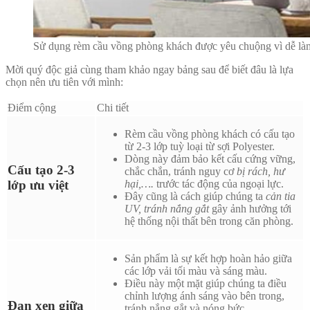
Sử dụng rèm cầu vồng phòng khách được yêu chuộng vì dễ làm 
Mời quý độc giả cùng tham khảo ngay bảng sau để biết đâu là lựa
chọn nên ưu tiên với mình:
Điểm cộng
Chi tiết
Rèm cầu vồng phòng khách có cấu tạo
từ 2-3 lớp tuỳ loại từ sợi Polyester.
Dòng này đảm bảo kết cấu cứng vững,
Cấu tạo 2-3
chắc chắn, tránh nguy cơ
bị rách, hư
lớp ưu việt
hại,….
trước tác động của ngoại lực.
Đây cũng là cách giúp chúng ta
cản tia
UV, tránh nắng gắt
gây ảnh hưởng tới
hệ thống nội thất bên trong căn phòng.
Sản phẩm là sự kết hợp hoàn hảo giữa
các lớp vải tối màu và sáng màu.
Điều này một mặt giúp chúng ta điều
chỉnh lượng ánh sáng vào bên trong,
Đan xen giữa
tránh nắng gắt và nóng bức.