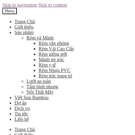
Skip to navigation
Skip to content
Menu
Trang Chủ
Giới thiệu
Sản phẩm
Rèm và Mành
Rèm văn phòng
Rèm Vải Cao Cấp
Rèm giếng trời
Mành tre trúc
Rèm y tế
Rèm Nhựa PVC
Rèm trúc trang trí
Lưới an toàn
Tấm bình phong
Nội Thất Mây
Việt Sun Bamboo
Dự án
Dịch vụ
Tin tức
Liên hệ
Trang Chủ
Giới thiệu