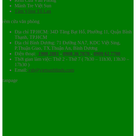
Rèm Cửa Văn Phòng
Mành Tre Việt Sun
Tầm Vông Tố Lan
rèm cửa văn phòng
Địa chỉ TP.HCM: 34D Tăng Bạt Hổ, Phường 11, Quận Bình
Thạnh, TP.HCM
Địa chỉ Bình Dương: 71 Đường NA7, KDC Việt Sing,
P.Thuận Giao, TX.Thuận An, Bình Dương
Điện thoại:
1900 2881
-
0908 36 7070
-
0909 62 7700
Thời gian làm việc: Thứ 2 - Thứ 7 ( 7h30 – 11h30, 13h30 –
17h30 )
Email:
vsb@vietsunblinds.com
fanpage