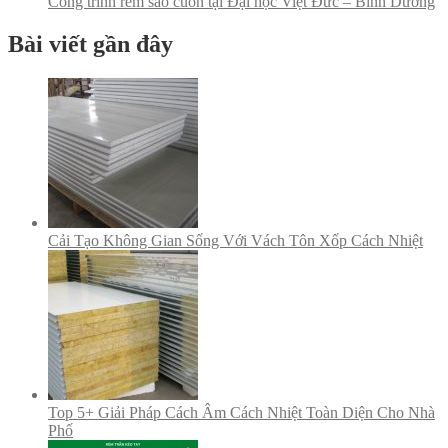
Công trình rèm sáo cuốn tại Đại học Việt Đức – Bình Dương
Bài viết gần đây
Cải Tạo Không Gian Sống Với Vách Tôn Xốp Cách Nhiệt
Top 5+ Giải Pháp Cách Âm Cách Nhiệt Toàn Diện Cho Nhà
Phố