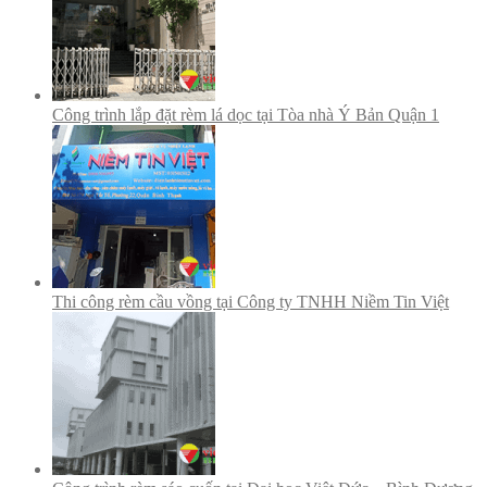
Công trình lắp đặt rèm lá dọc tại Tòa nhà Ý Bản Quận 1
Thi công rèm cầu vồng tại Công ty TNHH Niềm Tin Việt