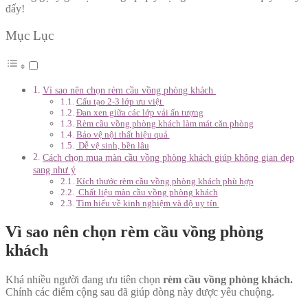
đấy!
Mục Lục
Vì sao nên chọn rèm cầu vồng phòng khách
Cấu tạo 2-3 lớp ưu việt
Đan xen giữa các lớp vải ấn tượng
Rèm cầu vồng phòng khách làm mát căn phòng
Bảo vệ nội thất hiệu quả
Dễ vệ sinh, bền lâu
Cách chọn mua màn cầu vồng phòng khách giúp không gian đẹp
sang như ý
Kích thước rèm cầu vồng phòng khách phù hợp
Chất liệu màn cầu vồng phòng khách
Tìm hiểu về kinh nghiệm và độ uy tín
Vì sao nên chọn rèm cầu vồng phòng
khách
Khá nhiều người đang ưu tiên chọn
rèm cầu vồng phòng khách.
Chính các điểm cộng sau đã giúp dòng này được yêu chuộng.