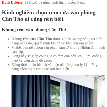
Bình Dương
, TPHCM và nhiều tỉnh thành miền Nam.
Kinh nghiệm chọn rèm cửa văn phòng
Cần Thơ ai cũng nên biết
Khung rèm văn phòng Cần Thơ
Khung
rèm cửa Cần Thơ
được ví như
xương sống
có chức
năng nâng đỡ, quyết định lớn tới độ bền của sản phẩm.
Vì thế, bạn nên chọn sản phẩm làm từ khung Nhôm định hình
cao cấp.
Dòng này sẽ giúp chúng ta
có
rèm cửa bền, chịu lực, chống
méo và biến dạng
dễ dàng.
Đồng thời, phần bề mặt vật liệu nên được xử lý kỹ lưỡng
bằng cách mạ Kẽm hoặc sơn tĩnh điện.