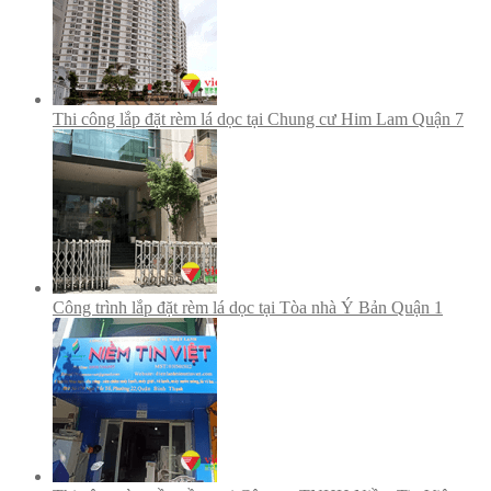
Thi công lắp đặt rèm lá dọc tại Chung cư Him Lam Quận 7
Công trình lắp đặt rèm lá dọc tại Tòa nhà Ý Bản Quận 1