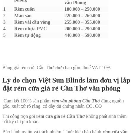
văn Phòng
1
Rèm cuốn
180.000 – 250.000
2
Màn sáo
220.000 – 260.000
3
Rèm vài cầu vồng
255.000 – 355.000
4
Rèm nhựa PVC
200.000 – 290.000
5
Rèm tự động
440.000 – 590.000
Bảng giá rèm cửa Cần Thơ chưa bao gồm thuế VAT 10%.
Lý do chọn Việt Sun Blinds làm đơn vị lắp
đặt rèm cửa giá rẻ Cần Thơ văn phòng
Cam kết 100% sản phẩm
rèm văn phòng Cần Thơ
đúng nguồn
gốc, xuất xứ rõ ràng, có đầy đủ chứng nhận CO, CQ
Thi công trọn gói
rèm cửa giá rẻ Cần Thơ
không phát sinh thêm
bất kỳ chi phí khác.
Bảo hành uy tín và trách nhiệm. Thực hiện bảo hành
rèm cửa văn