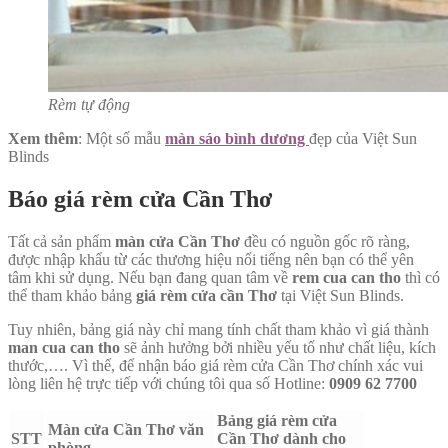
Rèm tự động
Xem thêm
: Một số mẫu
màn sáo bình dương
đẹp của Việt Sun
Blinds
Báo giá rèm cửa Cần Thơ
Tất cả sản phẩm
màn cửa Cần Thơ
đều có nguồn gốc rõ ràng,
được nhập khẩu từ các thương hiệu nổi tiếng nên bạn có thể yên
tâm khi sử dụng. Nếu bạn đang quan tâm về
rem cua can tho
thì có
thể tham khảo bảng
giá rèm cửa cần Thơ
tại Việt Sun Blinds.
Tuy nhiên, bảng giá này chỉ mang tính chất tham khảo vì giá thành
man cua can tho
sẽ ảnh hưởng bởi nhiều yếu tố như chất liệu, kích
thước,…. Vì thế, để nhận báo giá rèm cửa Cần Thơ chính xác vui
lòng liên hệ trực tiếp với chúng tôi qua số Hotline:
0909 62 7700
Bảng giá rèm cửa
Màn cửa Cần Thơ văn
STT
Cần Thơ dành cho
phòng