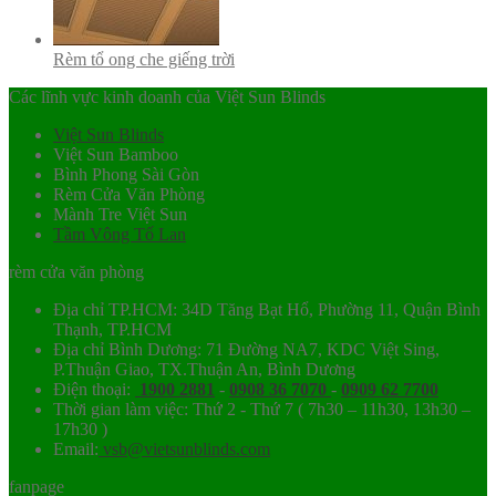
Rèm tổ ong che giếng trời
Các lĩnh vực kinh doanh của Việt Sun Blinds
Việt Sun Blinds
Việt Sun Bamboo
Bình Phong Sài Gòn
Rèm Cửa Văn Phòng
Mành Tre Việt Sun
Tầm Vông Tố Lan
rèm cửa văn phòng
Địa chỉ TP.HCM: 34D Tăng Bạt Hổ, Phường 11, Quận Bình
Thạnh, TP.HCM
Địa chỉ Bình Dương: 71 Đường NA7, KDC Việt Sing,
P.Thuận Giao, TX.Thuận An, Bình Dương
Điện thoại:
1900 2881
-
0908 36 7070
-
0909 62 7700
Thời gian làm việc: Thứ 2 - Thứ 7 ( 7h30 – 11h30, 13h30 –
17h30 )
Email:
vsb@vietsunblinds.com
fanpage