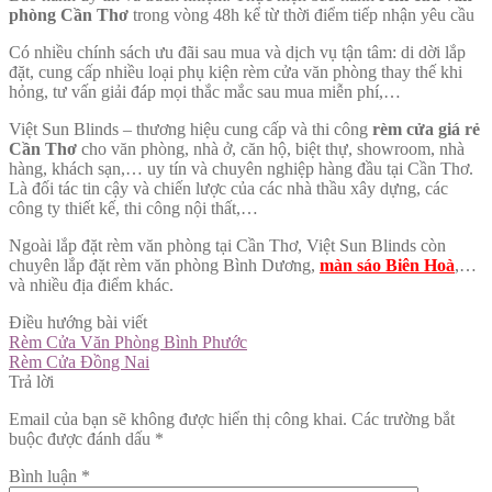
phòng Cần Thơ
trong vòng 48h kể từ thời điểm tiếp nhận yêu cầu
Có nhiều chính sách ưu đãi sau mua và dịch vụ tận tâm: di dời lắp
đặt, cung cấp nhiều loại phụ kiện rèm cửa văn phòng thay thế khi
hỏng, tư vấn giải đáp mọi thắc mắc sau mua miễn phí,…
Việt Sun Blinds – thương hiệu cung cấp và thi công
rèm cửa giá rẻ
Cần Thơ
cho văn phòng, nhà ở, căn hộ, biệt thự, showroom, nhà
hàng, khách sạn,… uy tín và chuyên nghiệp hàng đầu tại Cần Thơ.
Là đối tác tin cậy và chiến lược của các nhà thầu xây dựng, các
công ty thiết kế, thi công nội thất,…
Ngoài lắp đặt rèm văn phòng tại Cần Thơ, Việt Sun Blinds còn
chuyên lắp đặt rèm văn phòng Bình Dương,
màn sáo Biên Hoà
,…
và nhiều địa điểm khác.
Điều hướng bài viết
Rèm Cửa Văn Phòng Bình Phước
Rèm Cửa Đồng Nai
Trả lời
Email của bạn sẽ không được hiển thị công khai.
Các trường bắt
buộc được đánh dấu
*
Bình luận
*