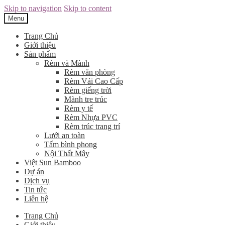
Skip to navigation
Skip to content
Menu
Trang Chủ
Giới thiệu
Sản phẩm
Rèm và Mành
Rèm văn phòng
Rèm Vải Cao Cấp
Rèm giếng trời
Mành tre trúc
Rèm y tế
Rèm Nhựa PVC
Rèm trúc trang trí
Lưới an toàn
Tấm bình phong
Nội Thất Mây
Việt Sun Bamboo
Dự án
Dịch vụ
Tin tức
Liên hệ
Trang Chủ
Giới thiệu