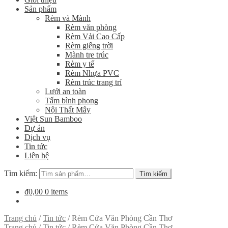
Sản phẩm
Rèm và Mành
Rèm văn phòng
Rèm Vải Cao Cấp
Rèm giếng trời
Mành tre trúc
Rèm y tế
Rèm Nhựa PVC
Rèm trúc trang trí
Lưới an toàn
Tấm bình phong
Nội Thất Mây
Việt Sun Bamboo
Dự án
Dịch vụ
Tin tức
Liên hệ
Tìm kiếm:
Tìm kiếm
₫0,00
0 items
Trang chủ
/
Tin tức
/
Rèm Cửa Văn Phòng Cần Thơ
Trang chủ
/
Tin tức
/
Rèm Cửa Văn Phòng Cần Thơ