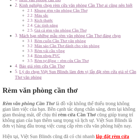
Kinh nghiệm chọn rèm cửa văn phòng Cần Thơ ai cũng nên biết
Khung rèm văn phòng Cần Thơ
Màu sắc
Kích thước
Các tính năng
Giá cả rèm văn phòng Cần Thơ
Mách bạn những mẫu rèm văn phòng Cần Thơ đáng chọn
Rèm cuốn Cần Thơ văn phòng
Màn sáo Cần Thơ dành cho văn phòng
Rèm vải cầu vồng
Rèm nhựa PVC
Rèm tự động – rèm cửa Cần Thơ
Báo giá rèm cửa Cần Thơ
Lý do chọn Việt Sun Blinds làm đơn vị lắp đặt rèm cửa giá rẻ Cần
Thơ văn phòng
Rèm văn phòng cần thơ
Rèm văn phòng Cần Th
ơ
là đồ vật không thể thiếu trong không
gian làm việc của bạn. Bên cạnh tác dụng chắn sáng, đem lại không
gian thoáng mát, dễ chịu thì
rèm cửa Cần Thơ
cũng giúp trang trí
không gian của bạn thêm sang trọng và lịch sự. Việt Sun Blinds là
đơn vị hàng đầu trong việc cung cấp rèm cửa văn phòng hiện nay.
Hiện tại, Việt Sun Blinds cũng đã có chi nhanh
lắp đặt rèm cửa