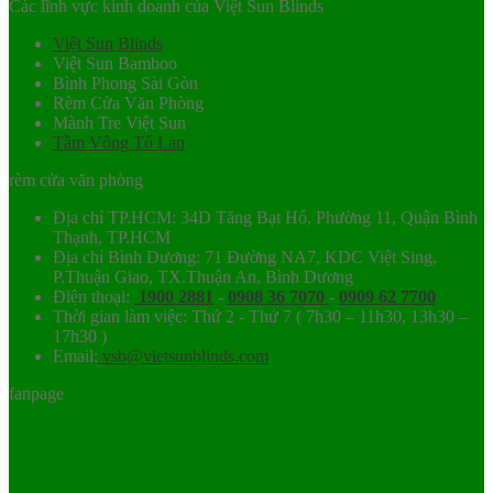
Các lĩnh vực kinh doanh của Việt Sun Blinds
Việt Sun Blinds
Việt Sun Bamboo
Bình Phong Sài Gòn
Rèm Cửa Văn Phòng
Mành Tre Việt Sun
Tầm Vông Tố Lan
rèm cửa văn phòng
Địa chỉ TP.HCM: 34D Tăng Bạt Hổ, Phường 11, Quận Bình
Thạnh, TP.HCM
Địa chỉ Bình Dương: 71 Đường NA7, KDC Việt Sing,
P.Thuận Giao, TX.Thuận An, Bình Dương
Điện thoại:
1900 2881
-
0908 36 7070
-
0909 62 7700
Thời gian làm việc: Thứ 2 - Thứ 7 ( 7h30 – 11h30, 13h30 –
17h30 )
Email:
vsb@vietsunblinds.com
fanpage