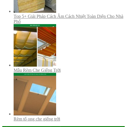
Top 5+ Giải Pháp Cách Âm Cách Nhiệt Toàn Diện Cho Nhà
Phố
Mẫu Rèm Che Giếng Trời
Rèm tổ ong che giếng trời