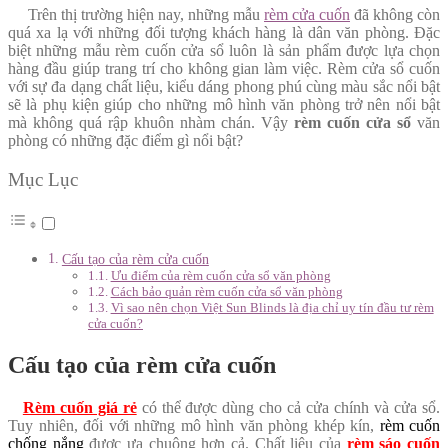
Trên thị trường hiện nay, những mẫu
rèm cửa cuốn
đã không còn
quá xa lạ với những đối tượng khách hàng là dân văn phòng. Đặc
biệt những mẫu rèm cuốn cửa sổ luôn là sản phẩm được lựa chọn
hàng đầu giúp trang trí cho không gian làm việc. Rèm cửa sổ cuốn
với sự đa dạng chất liệu, kiểu dáng phong phú cùng màu sắc nổi bật
sẽ là phụ kiện giúp cho những mô hình văn phòng trở nên nổi bật
mà không quá rập khuôn nhàm chán. Vậy
rèm cuốn cửa sổ
văn
phòng có những đặc điểm gì nổi bật?
Mục Lục
Cấu tạo của rèm cửa cuốn
Ưu điểm của rèm cuốn cửa sổ văn phòng
Cách bảo quản rèm cuốn cửa sổ văn phòng
Vì sao nên chọn Việt Sun Blinds là địa chỉ uy tín đầu tư rèm
cửa cuốn?
Cấu tạo của rèm cửa cuốn
Rèm cuốn giá rẻ
có thể được dùng cho cả cửa chính và cửa sổ.
Tuy nhiên, đối với những mô hình văn phòng khép kín,
rèm cuốn
chống nắng
được ưa chuộng hơn cả. Chất liệu của
rèm sáo cuốn