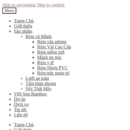
Skip to navigation
Skip to content
Menu
Trang Chủ
Giới thiệu
Sản phẩm
Rèm và Mành
Rèm văn phòng
Rèm Vải Cao Cấp
Rèm giếng trời
Mành tre trúc
Rèm y tế
Rèm Nhựa PVC
Rèm trúc trang trí
Lưới an toàn
Tấm bình phong
Nội Thất Mây
Việt Sun Bamboo
Dự án
Dịch vụ
Tin tức
Liên hệ
Trang Chủ
Giới thiệu