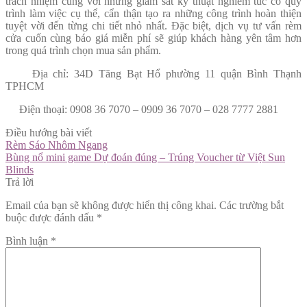
trách nhiệm cùng với những giám sát kỹ thuật nghiêm túc có quy
trình làm việc cụ thể, cẩn thận tạo ra những công trình hoàn thiện
tuyệt vời đến từng chi tiết nhỏ nhất. Đặc biệt, dịch vụ tư vấn rèm
cửa cuốn cùng báo giá miễn phí sẽ giúp khách hàng yên tâm hơn
trong quá trình chọn mua sản phẩm.
Địa chỉ: 34D Tăng Bạt Hổ phường 11 quận Bình Thạnh
TPHCM
Điện thoại: 0908 36 7070 – 0909 36 7070 – 028 7777 2881
Điều hướng bài viết
Rèm Sáo Nhôm Ngang
Bùng nổ mini game Dự đoán đúng – Trúng Voucher từ Việt Sun
Blinds
Trả lời
Email của bạn sẽ không được hiển thị công khai.
Các trường bắt
buộc được đánh dấu
*
Bình luận
*