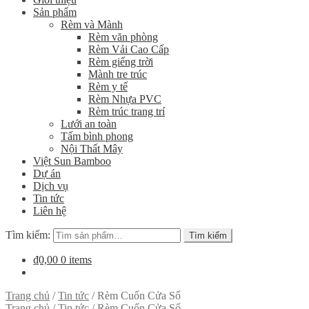
Sản phẩm
Rèm và Mành
Rèm văn phòng
Rèm Vải Cao Cấp
Rèm giếng trời
Mành tre trúc
Rèm y tế
Rèm Nhựa PVC
Rèm trúc trang trí
Lưới an toàn
Tấm bình phong
Nội Thất Mây
Việt Sun Bamboo
Dự án
Dịch vụ
Tin tức
Liên hệ
Tìm kiếm:
Tìm kiếm
₫0,00
0 items
Trang chủ
/
Tin tức
/
Rèm Cuốn Cửa Sổ
Trang chủ
/
Tin tức
/
Rèm Cuốn Cửa Sổ