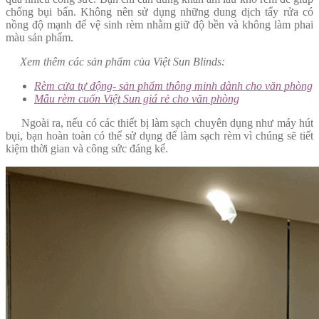
chống bụi bẩn. Không nên sử dụng những dung dịch tẩy rửa có
nồng độ mạnh để vệ sinh rèm nhằm giữ độ bền và không làm phai
màu sản phẩm.
Xem thêm các sản phẩm của Việt Sun Blinds:
Rèm cửa tự động- sản phẩm thông minh dành cho văn phòng
Mẫu rèm cuốn Việt Sun giá rẻ cho văn phòng
Ngoài ra, nếu có các thiết bị làm sạch chuyên dụng như máy hút
bụi, bạn hoàn toàn có thể sử dụng để làm sạch rèm vì chúng sẽ tiết
kiệm thời gian và công sức đáng kể.