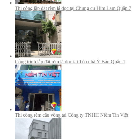
Thi công lắp đặt rèm lá dọc tại Chung cư Him Lam Quận 7
Công trình lắp đặt rèm lá dọc tại Tòa nhà Ý Bản Quận 1
Thi công rèm cầu vồng tại Công ty TNHH Niềm Tin Việt