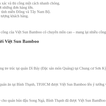
h xác và thi công một cách nhanh chóng.
ới những đơn hàng lớn.
các tỉnh miền Đông và Tây Nam Bộ.
i tượng khách hàng.
 công của Việt Sun Bamboo có chuyên môn cao – mang lại nhiều công t
bởi Việt Sun Bamboo
ông tre trúc tại quán Dì Bảy (Đặc sản món Quảng) tại Chung cư Sơn 
quán ăn tại Bình Thạnh, TP.HCM được Việt Sun Bamboo lên ý tưởng v
 tre cho quán bún đậu Song Ngà, Bình Thạnh đã được Việt Sun BamBoo 