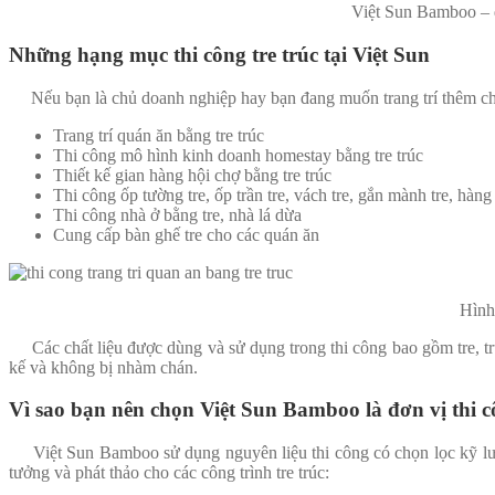
Việt Sun Bamboo – đơ
Những hạng mục thi công tre trúc tại Việt Sun
Nếu bạn là chủ doanh nghiệp hay bạn đang muốn trang trí thêm cho khô
Trang trí quán ăn bằng tre trúc
Thi công mô hình kinh doanh homestay bằng tre trúc
Thiết kế gian hàng hội chợ bằng tre trúc
Thi công ốp tường tre, ốp trần tre, vách tre, gắn mành tre, hàng r
Thi công nhà ở bằng tre, nhà lá dừa
Cung cấp bàn ghế tre cho các quán ăn
Hình
Các chất liệu được dùng và sử dụng trong thi công bao gồm tre, trúc, 
kế và không bị nhàm chán.
Vì sao bạn nên chọn Việt Sun Bamboo là đơn vị thi cô
Việt Sun Bamboo sử dụng nguyên liệu thi công có chọn lọc kỹ lưỡ
tưởng và phát thảo cho các công trình tre trúc: