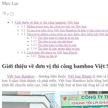
Mục Lục
Giới thiệu về đơn vị thi công bamboo Việt Sun
Những hạng mục thi công tre trúc tại Việt Sun
Vì sao bạn nên chọn Việt Sun Bamboo là đơn vị thi công tre tr
Tổng hợp những công trình tre trúc được thực hiện bởi Việt 
Thi công trang trí quán ăn từ tre trúc
Thi công tre trúc cho nhà hàng
Thi công trang trí nhà chòi tre trúc
Thi công ốp trần, tường bằng tre trúc
Cách thức đặt hàng tại Việt Sun Blinds
Thông tin liên hệ
Giới thiệu về đơn vị thi công bamboo Việt
Việt Sun Bamboo
– thương hiệu thuộc
Việt Sun Blinds
là đơn vị 
hơn 6 năm hình thành và phát triển, Việt Sun Bamboo luôn từng bướ
trình độ chuyên môn cao, chắc chắn Việt Sun sẽ làm hài lòng kể cả 