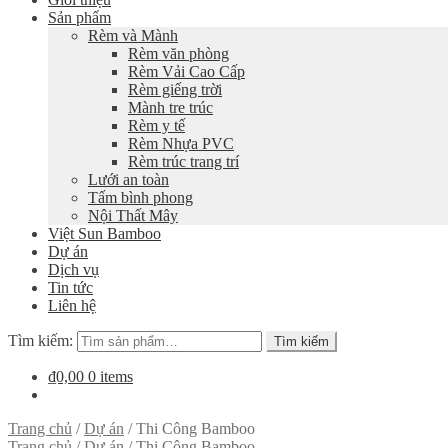
Sản phẩm
Rèm và Mành
Rèm văn phòng
Rèm Vải Cao Cấp
Rèm giếng trời
Mành tre trúc
Rèm y tế
Rèm Nhựa PVC
Rèm trúc trang trí
Lưới an toàn
Tấm bình phong
Nội Thất Mây
Việt Sun Bamboo
Dự án
Dịch vụ
Tin tức
Liên hệ
Tìm kiếm:
Tìm kiếm
₫0,00
0 items
Trang chủ
/
Dự án
/
Thi Công Bamboo
Trang chủ
/
Dự án
/
Thi Công Bamboo