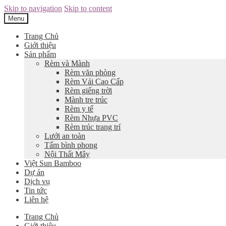
Skip to navigation
Skip to content
Menu
Trang Chủ
Giới thiệu
Sản phẩm
Rèm và Mành
Rèm văn phòng
Rèm Vải Cao Cấp
Rèm giếng trời
Mành tre trúc
Rèm y tế
Rèm Nhựa PVC
Rèm trúc trang trí
Lưới an toàn
Tấm bình phong
Nội Thất Mây
Việt Sun Bamboo
Dự án
Dịch vụ
Tin tức
Liên hệ
Trang Chủ
Giới thiệu