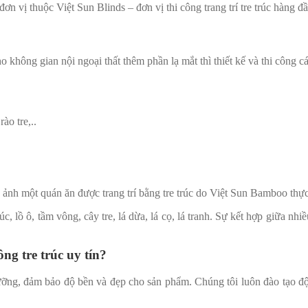
n vị thuộc Việt Sun Blinds – đơn vị thi công trang trí tre trúc hàng
ng gian nội ngoại thất thêm phần lạ mắt thì thiết kế và thi công các 
ào tre,..
 ảnh một quán ăn được trang trí bằng tre trúc do Việt Sun Bamboo thực
lồ ô, tầm vông, cây tre, lá dừa, lá cọ, lá tranh. Sự kết hợp giữa nhiề
ng tre trúc uy tín?
ng, đảm bảo độ bền và đẹp cho sản phẩm. Chúng tôi luôn đào tạo đội