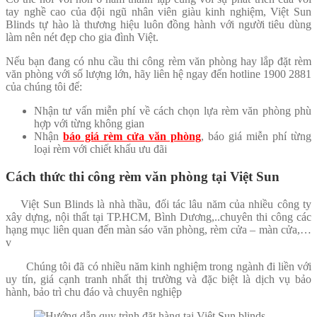
tay nghề cao của đội ngũ nhân viên giàu kinh nghiệm, Việt Sun
Blinds tự hào là thương hiệu luôn đồng hành với người tiêu dùng
làm nên nét đẹp cho gia đình Việt.
Nếu bạn đang có nhu cầu thi công rèm văn phòng hay lắp đặt rèm
văn phòng với số lượng lớn, hãy liên hệ ngay đến hotline 1900 2881
của chúng tôi để:
Nhận tư vấn miễn phí về cách chọn lựa rèm văn phòng phù
hợp với từng không gian
Nhận
báo giá rèm cửa văn phòng
, báo giá miễn phí từng
loại rèm với chiết khấu ưu đãi
Cách thức thi công rèm văn phòng tại Việt Sun
Việt Sun Blinds là nhà thầu, đối tác lâu năm của nhiều công ty
xây dựng, nội thất tại TP.HCM, Bình Dương,..chuyên thi công các
hạng mục liên quan đến màn sáo văn phòng, rèm cửa – màn cửa,…
v
Chúng tôi đã có nhiều năm kinh nghiệm trong ngành đi liền với
uy tín, giá cạnh tranh nhất thị trường và đặc biệt là dịch vụ bảo
hành, bảo trì chu đáo và chuyên nghiệp