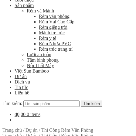
Sản phẩm
Rèm và Mành
Rèm văn phòng
Rèm Vải Cao Cấp
Rèm giếng trời
Mành tre trúc
Rèm y tế
Rèm Nhựa PVC
Rèm trúc trang trí
Lưới an toàn
Tấm bình phong
Nội Thất Mây
Việt Sun Bamboo
Dự án
Dịch vụ
Tin tức
Liên hệ
Tìm kiếm:
Tìm kiếm
₫0,00
0 items
Trang chủ
/
Dự án
/
Thi Công Rèm Văn Phòng
Trang chủ
/
Dự án
/
Thi Công Rèm Văn Phòng