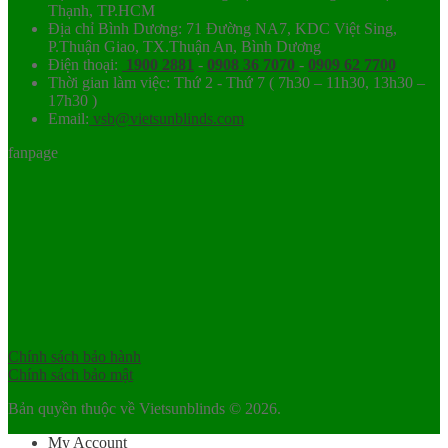
Thạnh, TP.HCM
Địa chỉ Bình Dương: 71 Đường NA7, KDC Việt Sing,
P.Thuận Giao, TX.Thuận An, Bình Dương
Điện thoại:
1900 2881
-
0908 36 7070
-
0909 62 7700
Thời gian làm việc: Thứ 2 - Thứ 7 ( 7h30 – 11h30, 13h30 –
17h30 )
Email:
vsb@vietsunblinds.com
fanpage
Chính sách bảo hành
Chính sách bảo mật
Bản quyền thuộc về Vietsunblinds © 2026.
My Account