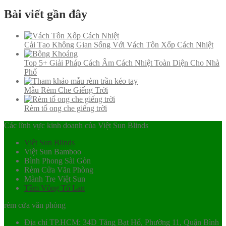
Bài viết gần đây
Cải Tạo Không Gian Sống Với Vách Tôn Xốp Cách Nhiệt
Top 5+ Giải Pháp Cách Âm Cách Nhiệt Toàn Diện Cho Nhà
Phố
Mẫu Rèm Che Giếng Trời
Rèm tổ ong che giếng trời
Các lĩnh vực kinh doanh của Việt Sun Blinds
Việt Sun Blinds
Việt Sun Bamboo
Bình Phong Sài Gòn
Rèm Cửa Văn Phòng
Mành Tre Việt Sun
Tầm Vông Tố Lan
rèm cửa văn phòng
Địa chỉ TP.HCM: 34D Tăng Bạt Hổ, Phường 11, Quận Bình