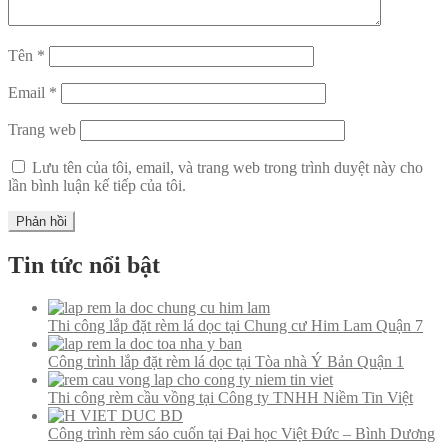
Tên
*
Email
*
Trang web
Lưu tên của tôi, email, và trang web trong trình duyệt này cho
lần bình luận kế tiếp của tôi.
Tin tức nổi bật
Thi công lắp đặt rèm lá dọc tại Chung cư Him Lam Quận 7
Công trình lắp đặt rèm lá dọc tại Tòa nhà Ý Bản Quận 1
Thi công rèm cầu vồng tại Công ty TNHH Niềm Tin Việt
Công trình rèm sáo cuốn tại Đại học Việt Đức – Bình Dương