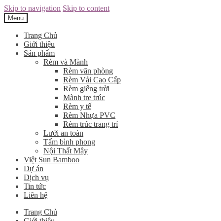
Skip to navigation
Skip to content
Menu
Trang Chủ
Giới thiệu
Sản phẩm
Rèm và Mành
Rèm văn phòng
Rèm Vải Cao Cấp
Rèm giếng trời
Mành tre trúc
Rèm y tế
Rèm Nhựa PVC
Rèm trúc trang trí
Lưới an toàn
Tấm bình phong
Nội Thất Mây
Việt Sun Bamboo
Dự án
Dịch vụ
Tin tức
Liên hệ
Trang Chủ
Giới thiệu