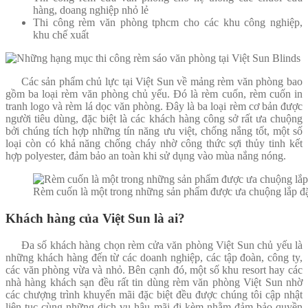
hàng, doang nghiệp nhỏ lẻ
Thi công rèm văn phòng tphcm cho các khu công nghiệp,
khu chế xuất
Các sản phẩm chủ lực tại Việt Sun về mảng rèm văn phòng bao
gồm ba loại rèm văn phòng chủ yếu. Đó là rèm cuốn, rèm cuốn in
tranh logo và rèm lá dọc văn phòng. Đây là ba loại rèm cơ bản được
người tiêu dùng, đặc biệt là các khách hàng công sở rất ưa chuộng
bởi chúng tích hợp những tín năng ưu việt, chống nắng tốt, một số
loại còn có khả năng chống cháy nhờ công thức sợi thủy tinh kết
hợp polyester, đảm bảo an toàn khi sử dụng vào mùa nắng nóng.
Rèm cuốn là một trong những sản phẩm được ưa chuộng lắp đặt
Khách hàng của Việt Sun là ai?
Đa số khách hàng chọn rèm cửa văn phòng Việt Sun chủ yếu là
những khách hàng đến từ các doanh nghiệp, các tập đoàn, công ty,
các văn phòng vừa và nhỏ. Bên cạnh đó, một số khu resort hay các
nhà hàng khách sạn đều rất tin dùng rèm văn phòng Việt Sun nhờ
các chượng trình khuyến mãi đặc biệt đều được chúng tôi cập nhật
liên tục cùng những dịch vụ hậu mãi đi kèm nhằm đảm bảo quyền