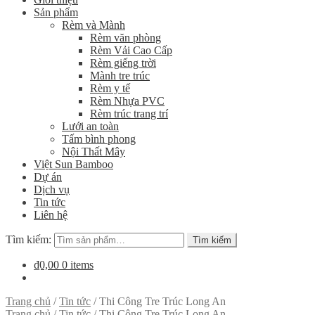
Sản phẩm
Rèm và Mành
Rèm văn phòng
Rèm Vải Cao Cấp
Rèm giếng trời
Mành tre trúc
Rèm y tế
Rèm Nhựa PVC
Rèm trúc trang trí
Lưới an toàn
Tấm bình phong
Nội Thất Mây
Việt Sun Bamboo
Dự án
Dịch vụ
Tin tức
Liên hệ
Tìm kiếm:
Tìm kiếm
₫0,00
0 items
Trang chủ
/
Tin tức
/
Thi Công Tre Trúc Long An
Trang chủ
/
Tin tức
/
Thi Công Tre Trúc Long An