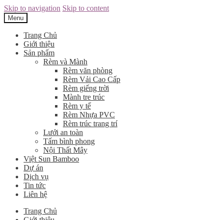
Skip to navigation
Skip to content
Menu
Trang Chủ
Giới thiệu
Sản phẩm
Rèm và Mành
Rèm văn phòng
Rèm Vải Cao Cấp
Rèm giếng trời
Mành tre trúc
Rèm y tế
Rèm Nhựa PVC
Rèm trúc trang trí
Lưới an toàn
Tấm bình phong
Nội Thất Mây
Việt Sun Bamboo
Dự án
Dịch vụ
Tin tức
Liên hệ
Trang Chủ
Giới thiệu