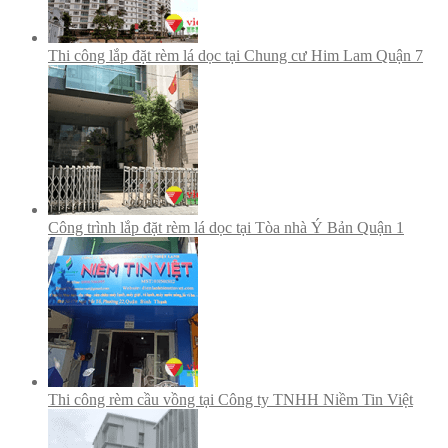
Thi công lắp đặt rèm lá dọc tại Chung cư Him Lam Quận 7
Công trình lắp đặt rèm lá dọc tại Tòa nhà Ý Bản Quận 1
Thi công rèm cầu vồng tại Công ty TNHH Niềm Tin Việt