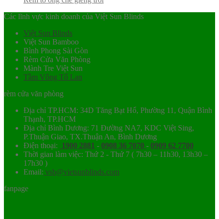
Các lĩnh vực kinh doanh của Việt Sun Blinds
Việt Sun Blinds
Việt Sun Bamboo
Bình Phong Sài Gòn
Rèm Cửa Văn Phòng
Mành Tre Việt Sun
Tầm Vông Tố Lan
rèm cửa văn phòng
Địa chỉ TP.HCM: 34D Tăng Bạt Hổ, Phường 11, Quận Bình
Thạnh, TP.HCM
Địa chỉ Bình Dương: 71 Đường NA7, KDC Việt Sing,
P.Thuận Giao, TX.Thuận An, Bình Dương
Điện thoại:
1900 2881
-
0908 36 7070
-
0909 62 7700
Thời gian làm việc: Thứ 2 - Thứ 7 ( 7h30 – 11h30, 13h30 –
17h30 )
Email:
vsb@vietsunblinds.com
fanpage