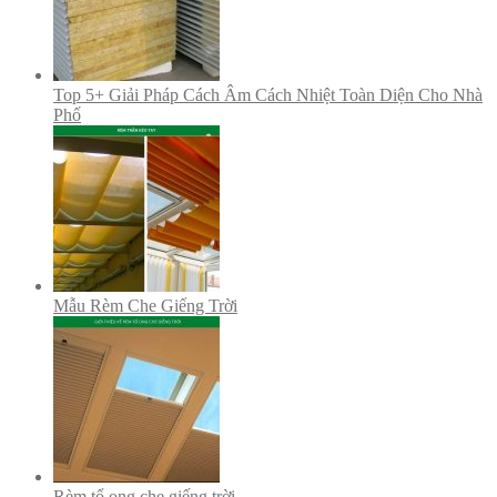
Top 5+ Giải Pháp Cách Âm Cách Nhiệt Toàn Diện Cho Nhà
Phố
Mẫu Rèm Che Giếng Trời
Rèm tổ ong che giếng trời