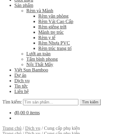
Sản phẩm
Rèm và Mành
Rèm văn phòng
Rèm Vải Cao Cấp
Rèm giếng trời
Mành tre trúc
Rèm y tế
Rèm Nhựa PVC
Rèm trúc trang trí
Lưới an toàn
Tấm bình phong
Nội Thất Mây
Việt Sun Bamboo
Dự án
Dịch vụ
Tin tức
Liên hệ
Tìm kiếm:
Tìm kiếm
₫0,00
0 items
Trang chủ
/
Dịch vụ
/
Cung cấp phụ kiện
Trang chủ
/
Dịch vụ
/
Cung cấp phụ kiện