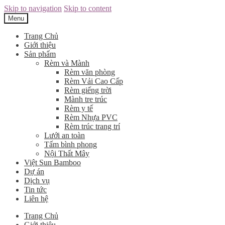
Skip to navigation
Skip to content
Menu
Trang Chủ
Giới thiệu
Sản phẩm
Rèm và Mành
Rèm văn phòng
Rèm Vải Cao Cấp
Rèm giếng trời
Mành tre trúc
Rèm y tế
Rèm Nhựa PVC
Rèm trúc trang trí
Lưới an toàn
Tấm bình phong
Nội Thất Mây
Việt Sun Bamboo
Dự án
Dịch vụ
Tin tức
Liên hệ
Trang Chủ
Giới thiệu