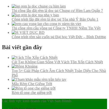
Thi công lắp đặt rèm lá dọc tại Chung cư Him Lam Quận 7
Công trình lắp đặt rèm lá dọc tại Tòa nhà Ý Bản Quận 1
Thi công rèm cầu vồng tại Công ty TNHH Niềm Tin Việt
Công trình rèm sáo cuốn tại Đại học Việt Đức – Bình Dương
Bài viết gần đây
Cải Tạo Không Gian Sống Với Vách Tôn Xốp Cách Nhiệt
Top 5+ Giải Pháp Cách Âm Cách Nhiệt Toàn Diện Cho Nhà
Phố
Mẫu Rèm Che Giếng Trời
Rèm tổ ong che giếng trời
Các lĩnh vực kinh doanh của Việt Sun Blinds