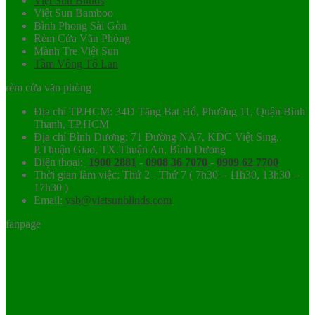
Việt Sun Blinds
Việt Sun Bamboo
Bình Phong Sài Gòn
Rèm Cửa Văn Phòng
Mành Tre Việt Sun
Tầm Vông Tố Lan
rèm cửa văn phòng
Địa chỉ TP.HCM: 34D Tăng Bạt Hổ, Phường 11, Quận Bình
Thạnh, TP.HCM
Địa chỉ Bình Dương: 71 Đường NA7, KDC Việt Sing,
P.Thuận Giao, TX.Thuận An, Bình Dương
Điện thoại:
1900 2881
-
0908 36 7070
-
0909 62 7700
Thời gian làm việc: Thứ 2 - Thứ 7 ( 7h30 – 11h30, 13h30 –
17h30 )
Email:
vsb@vietsunblinds.com
fanpage