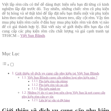
Việt lắp rèm cửa có thể dễ dàng thực hiện nếu bạn đã từng có kinh
nghiệm lắp đặt trước đó. Tuy nhiên, những chiếc rèm cũ phụ kiện
dễ bị hỏng và sẽ thật khó để lắp đặt nếu bạn thiếu một vài phụ kiện
kèm theo như thanh rèm, hộp rèm, khoen treo, dây cột rèm. Vậy tìm
mua phụ kiện rèm cuốn ở đâu hay mua phụ kiện rèm vải đơn vị nào
để có giá thành hợp lý. Bài viết này sẽ giới thiệu đến bạn địa chỉ
cung cấp các phụ kiện rèm cửa chất lượng và giá cạnh tranh tại
TP.HCM –
Việt Sun Blinds
Mục Lục
Giới thiệu về dịch vụ cung cấp phụ kiện tại Việt Sun Blinds
Việt Sun Blinds cung cấp những loại phụ kiện nào ?
Phụ kiện rèm văn phòng
Phụ kiện rèm vải cao cấp
Phụ kiện mành tre
Những lý do vì sao bạn nên chọn Việt Sun là nơi cung cấp
phụ kiện rèm cửa uy tín
Liên hệ tư vấn và đặt hàng
Giới thiệu về dịch vụ cung cấp phụ kiện