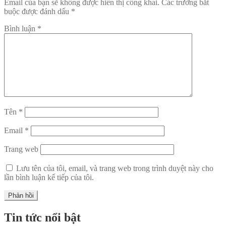
Email của bạn sẽ không được hiển thị công khai.
Các trường bắt
buộc được đánh dấu
*
Bình luận
*
Tên
*
Email
*
Trang web
Lưu tên của tôi, email, và trang web trong trình duyệt này cho
lần bình luận kế tiếp của tôi.
Tin tức nổi bật