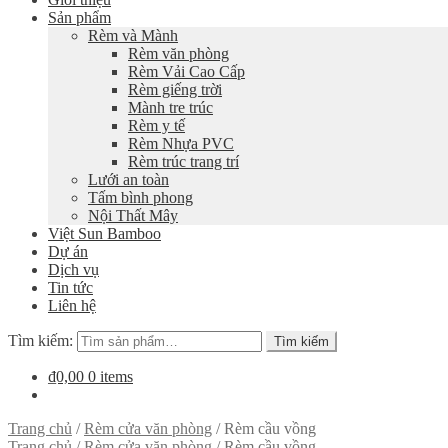
Sản phẩm
Rèm và Mành
Rèm văn phòng
Rèm Vải Cao Cấp
Rèm giếng trời
Mành tre trúc
Rèm y tế
Rèm Nhựa PVC
Rèm trúc trang trí
Lưới an toàn
Tấm bình phong
Nội Thất Mây
Việt Sun Bamboo
Dự án
Dịch vụ
Tin tức
Liên hệ
Tìm kiếm:
Tìm kiếm
₫0,00
0 items
Trang chủ
/
Rèm cửa văn phòng
/
Rèm cầu vồng
Trang chủ
/
Rèm cửa văn phòng
/
Rèm cầu vồng