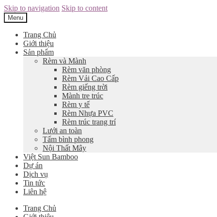
Skip to navigation
Skip to content
Menu
Trang Chủ
Giới thiệu
Sản phẩm
Rèm và Mành
Rèm văn phòng
Rèm Vải Cao Cấp
Rèm giếng trời
Mành tre trúc
Rèm y tế
Rèm Nhựa PVC
Rèm trúc trang trí
Lưới an toàn
Tấm bình phong
Nội Thất Mây
Việt Sun Bamboo
Dự án
Dịch vụ
Tin tức
Liên hệ
Trang Chủ
Giới thiệu