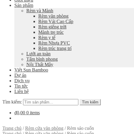
Sản phẩm
Rèm và Mành
Rèm văn phòng
Rèm Vải Cao Cấp
Rèm giếng trời
Mành tre trúc
Rèm y tế
Rèm Nhựa PVC
Rèm trúc trang trí
Lưới an toàn
Tấm bình phong
Nội Thất Mây
Việt Sun Bamboo
Dự án
Dịch vụ
Tin tức
Liên hệ
Tìm kiếm:
Tìm kiếm
₫0,00
0 items
Trang chủ
/
Rèm cửa văn phòng
/
Rèm sáo cuốn
Trang chủ
/
Rèm cửa văn phòng
/
Rèm sáo cuốn