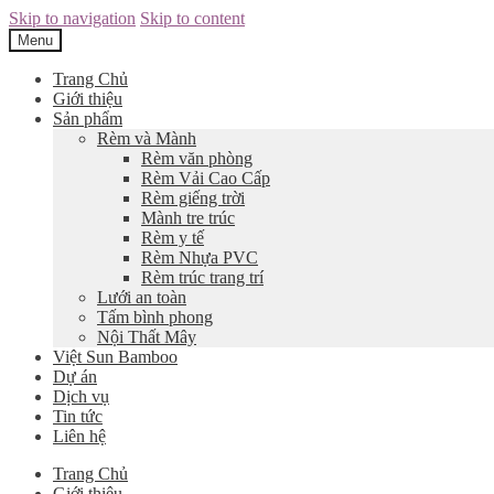
Skip to navigation
Skip to content
Menu
Trang Chủ
Giới thiệu
Sản phẩm
Rèm và Mành
Rèm văn phòng
Rèm Vải Cao Cấp
Rèm giếng trời
Mành tre trúc
Rèm y tế
Rèm Nhựa PVC
Rèm trúc trang trí
Lưới an toàn
Tấm bình phong
Nội Thất Mây
Việt Sun Bamboo
Dự án
Dịch vụ
Tin tức
Liên hệ
Trang Chủ
Giới thiệu