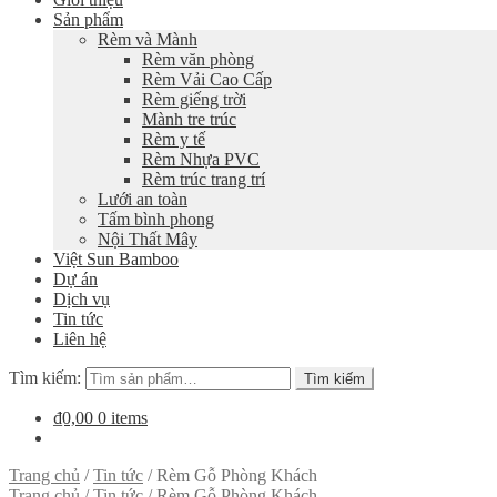
Sản phẩm
Rèm và Mành
Rèm văn phòng
Rèm Vải Cao Cấp
Rèm giếng trời
Mành tre trúc
Rèm y tế
Rèm Nhựa PVC
Rèm trúc trang trí
Lưới an toàn
Tấm bình phong
Nội Thất Mây
Việt Sun Bamboo
Dự án
Dịch vụ
Tin tức
Liên hệ
Tìm kiếm:
Tìm kiếm
₫0,00
0 items
Trang chủ
/
Tin tức
/
Rèm Gỗ Phòng Khách
Trang chủ
/
Tin tức
/
Rèm Gỗ Phòng Khách