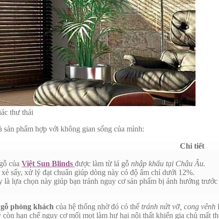
ác thư thái
à sản phẩm hợp với không gian sống của mình:
Chi tiết
gỗ của
Việt Sun Blinds
được làm từ lá gỗ
nhập khẩu tại Châu Âu.
 xẻ sấy, xử lý đạt chuẩn giúp dòng này có độ ẩm chỉ dưới 12%.
y là lựa chọn này giúp bạn tránh nguy cơ sản phẩm bị ảnh hưởng trước
 gỗ phòng khách
của hệ thống nhờ đó có thể
tránh nứt vỡ, cong vênh
k
còn hạn chế nguy cơ mối mọt làm hư hại nội thất khiến gia chủ mất th