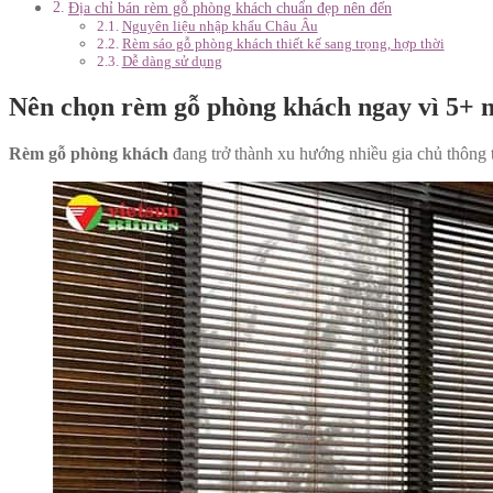
Địa chỉ bán rèm gỗ phòng khách chuẩn đẹp nên đến
Nguyên liệu nhập khẩu Châu Âu
Rèm sáo gỗ phòng khách thiết kế sang trọng, hợp thời
Dễ dàng sử dụng
Nên chọn rèm gỗ phòng khách ngay vì 5+ 
Rèm gỗ phòng khách
đang trở thành xu hướng nhiều gia chủ thông 