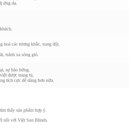
dị ứng da.
 khách.
g hoà các tương khắc, xung đột.
i, tránh xa sóng gió.
ại, sự hào hứng.
iệt được trang bị.
rạng tích cực dễ dàng hơn nữa.
tìm thấy sản phẩm hợp ý.
t nối với Việt Sun Blinds.