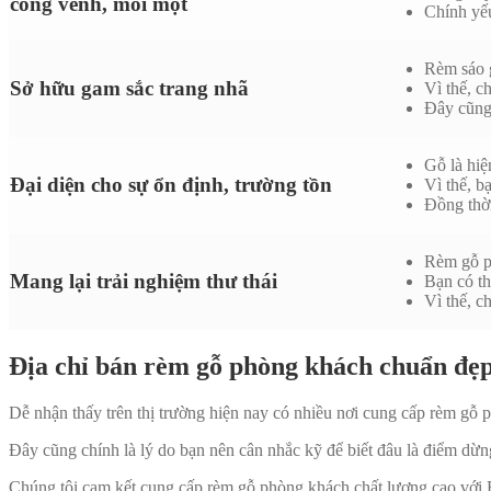
cong vênh, mối mọt
Chính yếu
Rèm sáo g
Sở hữu gam sắc trang nhã
Vì thế, c
Đây cũng 
Gỗ là hiệ
Đại diện cho sự ổn định, trường tồn
Vì thế, b
Đồng thời
Rèm gỗ ph
Mang lại trải nghiệm thư thái
Bạn có t
Vì thế, c
Địa chỉ bán rèm gỗ phòng khách chuẩn đẹ
Dễ nhận thấy trên thị trường hiện nay có nhiều nơi cung cấp rèm gỗ
Đây cũng chính là lý do bạn nên cân nhắc kỹ để biết đâu là điểm dừn
Chúng tôi cam kết cung cấp rèm gỗ phòng khách chất lượng cao với B