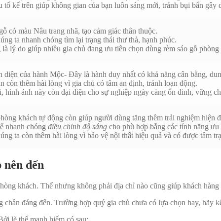
 tố kể trên giúp không gian của bạn luôn sáng mới, tránh bụi bẩn gây 
ỗ có màu Nâu trang nhã, tạo cảm giác thân thuộc.
húng ta nhanh chóng tìm lại trạng thái thư thả, hạnh phúc.
là lý do giúp nhiều gia chủ đang ưu tiên chọn dùng rèm sáo gỗ phòng
n diện của hành Mộc- Đây là hành duy nhất có khả năng cân bằng, dun
ạn còn thêm hài lòng vì gia chủ có tâm an định, tránh loạn động.
, hình ảnh này còn đại diện cho sự nghiệp ngày càng ổn đinh, vững chã
òng khách tự động còn giúp người dùng tăng thêm trải nghiệm hiện đ
hể nhanh chóng
điều chỉnh độ sáng
cho phù hợp bằng các tính năng ưu v
húng ta còn thêm hài lòng vì bảo vệ nội thất hiệu quả và có được tâm t
p nên đến
 phòng khách. Thế nhưng không phải địa chỉ nào cũng giúp khách hàng 
g chân đáng đến. Trường hợp quý gia chủ chưa có lựa chọn hay, hãy kế
ởi lẽ thế mạnh hiếm có sau: