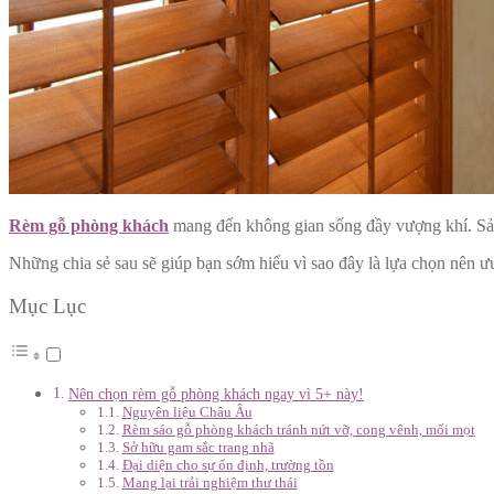
Rèm gỗ phòng khách
mang đến không gian sống đầy vượng khí. Sản 
Những chia sẻ sau sẽ giúp bạn sớm hiểu vì sao đây là lựa chọn nên ư
Mục Lục
Nên chọn rèm gỗ phòng khách ngay vì 5+ này!
Nguyên liệu Châu Âu
Rèm sáo gỗ phòng khách tránh nứt vỡ, cong vênh, mối mọt
Sở hữu gam sắc trang nhã
Đại diện cho sự ổn định, trường tồn
Mang lại trải nghiệm thư thái