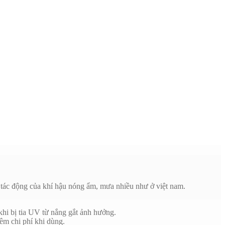
 tác động của khí hậu nóng ẩm, mưa nhiều như ở việt nam.
hi bị tia UV từ nắng gắt ảnh hưởng.
êm chi phí khi dùng.