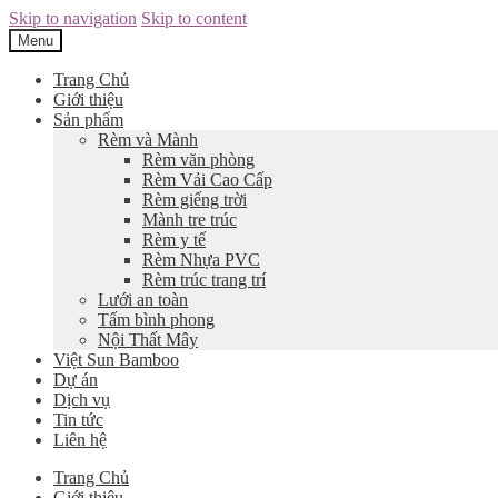
Skip to navigation
Skip to content
Menu
Trang Chủ
Giới thiệu
Sản phẩm
Rèm và Mành
Rèm văn phòng
Rèm Vải Cao Cấp
Rèm giếng trời
Mành tre trúc
Rèm y tế
Rèm Nhựa PVC
Rèm trúc trang trí
Lưới an toàn
Tấm bình phong
Nội Thất Mây
Việt Sun Bamboo
Dự án
Dịch vụ
Tin tức
Liên hệ
Trang Chủ
Giới thiệu