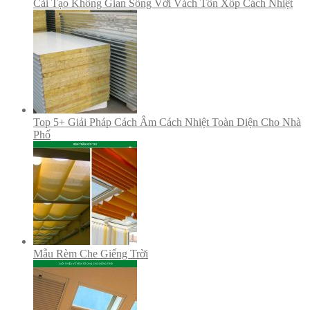
Cải Tạo Không Gian Sống Với Vách Tôn Xốp Cách Nhiệt
Top 5+ Giải Pháp Cách Âm Cách Nhiệt Toàn Diện Cho Nhà
Phố
Mẫu Rèm Che Giếng Trời