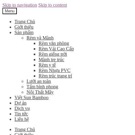
Skip to navigation
Skip to content
Menu
Trang Chủ
Giới thiệu
Sản phẩm
Rèm và Mành
Rèm văn phòng
Rèm Vải Cao Cấp
Rèm giếng trời
Mành tre trúc
Rèm y tế
Rèm Nhựa PVC
Rèm trúc trang trí
Lưới an toàn
Tấm bình phong
Nội Thất Mây
Việt Sun Bamboo
Dự án
Dịch vụ
Tin tức
Liên hệ
Trang Chủ
Giới thiệu