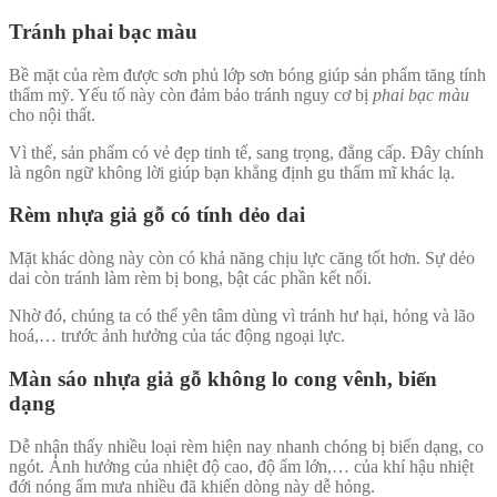
Tránh phai bạc màu
Bề mặt của rèm được sơn phủ lớp sơn bóng giúp sản phẩm tăng tính
thẩm mỹ. Yếu tố này còn đảm bảo tránh nguy cơ bị
phai bạc màu
cho nội thất.
Vì thế, sản phẩm có vẻ đẹp tinh tế, sang trọng, đẳng cấp. Đây chính
là ngôn ngữ không lời giúp bạn khẳng định gu thẩm mĩ khác lạ.
Rèm nhựa giả gỗ có tính d
ẻo dai
Mặt khác dòng này còn có khả năng chịu lực căng tốt hơn. Sự dẻo
dai còn tránh làm rèm bị bong, bật các phần kết nối.
Nhờ đó, chúng ta có thể yên tâm dùng vì tránh hư hại, hỏng và lão
hoá,… trước ảnh hưởng của tác động ngoại lực.
Màn sáo nhựa giả gỗ k
hông lo cong vênh, biến
dạng
Dễ nhận thấy nhiều loại rèm hiện nay nhanh chóng bị biến dạng, co
ngót. Ảnh hưởng của nhiệt độ cao, độ ẩm lớn,… của khí hậu nhiệt
đới nóng ẩm mưa nhiều đã khiến dòng này dễ hỏng.