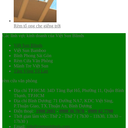
Rèm tổ ong che giếng trời
Các lĩnh vực kinh doanh của Việt Sun Blinds
Việt Sun Blinds
Việt Sun Bamboo
Bình Phong Sài Gòn
Rèm Cửa Văn Phòng
Mành Tre Việt Sun
Tầm Vông Tố Lan
rèm cửa văn phòng
Địa chỉ TP.HCM: 34D Tăng Bạt Hổ, Phường 11, Quận Bình
Thạnh, TP.HCM
Địa chỉ Bình Dương: 71 Đường NA7, KDC Việt Sing,
P.Thuận Giao, TX.Thuận An, Bình Dương
Điện thoại:
1900 2881
-
0908 36 7070
-
0909 62 7700
Thời gian làm việc: Thứ 2 - Thứ 7 ( 7h30 – 11h30, 13h30 –
17h30 )
Email:
vsb@vietsunblinds.com