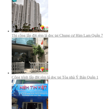
Thi công lắp đặt rèm lá dọc tại Chung cư Him Lam Quận 7
Công trình lắp đặt rèm lá dọc tại Tòa nhà Ý Bản Quận 1