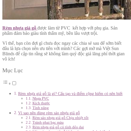
Rèm nhựa giả gỗ
được làm từ PVC kết hợp với phụ gia. Sản
phẩm đảm bảo giàu tính thẩm mỹ, bền lâu vượt trội.
Vì thế, bạn còn đợi gì chưa đọc ngay các chia sẻ sau để sớm biết
đâu là lựa chọn nên ưu tiên với mình? Các gợi mở mà Việt Sun
Blinds để cập tin rằng sẽ không làm quý độc giả lãng phí thời gian
vô ích!
Mục Lục
Rèm nhựa giả gỗ là gì? Cấu tạo và điểm cộng hiếm có nên biết
Nhựa PVC
Kích thước
Tính năng
Vì sao nên dùng rèm sáo nhựa giả gỗ
Rèm sáo nhựa giả gỗ Chịu nhiệt tốt
Tránh phai bạc màu
Rèm nhựa giả gỗ có tính dẻo dai