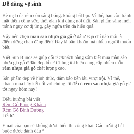
Dễ dàng vệ sinh
Bề mặt của rèm còn sáng bóng, không bắt bụi. Vì thế, bạn còn tránh
mất thêm công sức, thời gian khi dùng nội thất. Sản phẩm sáng mới,
tránh nguy cơ dị ứng, gây ngứa trên da hiệu quả.
Vậy nên chọn
màn sáo nhựa giả gỗ
ở đâu? Địa chỉ nào mới là
điểm dừng chân đáng đến? Đây là băn khoăn mà nhiều người muốn
biết.
Việt Sun Blinds sẽ giúp đối tác/khách hàng sớm biết mua màn sáo
nhựa giả gỗ ở đâu đẹp bền? Chúng tôi hiện cung cấp nhiều mẫu
rèm nhựa giả gỗ
chất lượng cao.
Sản phẩm đẹp về hình thức, đảm bảo bền lâu vượt trội. Vì thế,
khách mua hãy kết nối với chúng tôi để có
rèm sáo nhựa giả gỗ
giá
tốt ngay hôm nay!
Điều hướng bài viết
Rèm Gỗ Phòng Khách
Rèm Gỗ Bình Dương
Trả lời
Email của bạn sẽ không được hiển thị công khai.
Các trường bắt
buộc được đánh dấu
*