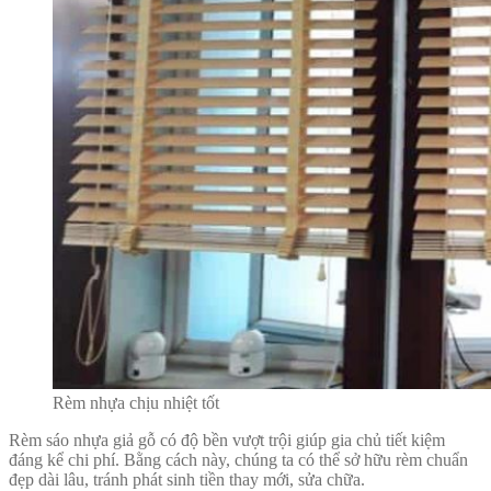
Rèm nhựa chịu nhiệt tốt
Rèm sáo nhựa giả gỗ
có độ bền vượt trội giúp gia chủ tiết kiệm
đáng kể chi phí. Bằng cách này, chúng ta có thể sở hữu rèm chuẩn
đẹp dài lâu, tránh phát sinh tiền thay mới, sửa chữa.