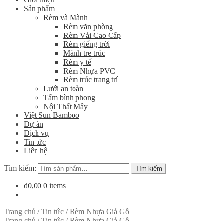
Sản phẩm
Rèm và Mành
Rèm văn phòng
Rèm Vải Cao Cấp
Rèm giếng trời
Mành tre trúc
Rèm y tế
Rèm Nhựa PVC
Rèm trúc trang trí
Lưới an toàn
Tấm bình phong
Nội Thất Mây
Việt Sun Bamboo
Dự án
Dịch vụ
Tin tức
Liên hệ
Tìm kiếm:
Tìm kiếm
₫0,00
0 items
Trang chủ
/
Tin tức
/
Rèm Nhựa Giả Gỗ
Trang chủ
/
Tin tức
/
Rèm Nhựa Giả Gỗ