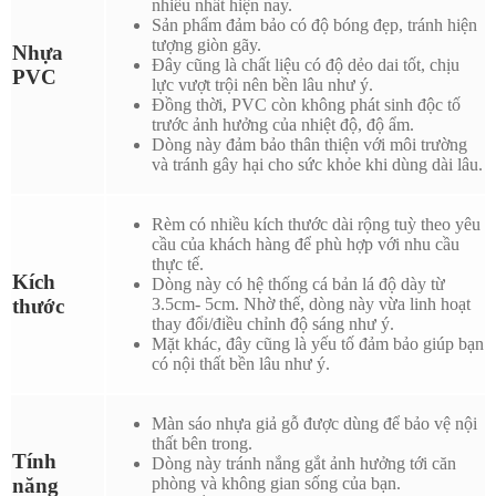
nhiều nhất hiện nay.
Sản phẩm đảm bảo có độ bóng đẹp, tránh hiện
tượng giòn gãy.
Nhựa
Đây cũng là chất liệu có độ dẻo dai tốt, chịu
PVC
lực vượt trội nên bền lâu như ý.
Đồng thời, PVC còn không phát sinh độc tố
trước ảnh hưởng của nhiệt độ, độ ẩm.
Dòng này đảm bảo thân thiện với môi trường
và tránh gây hại cho sức khỏe khi dùng dài lâu.
Rèm có nhiều kích thước dài rộng tuỳ theo yêu
cầu của khách hàng để phù hợp với nhu cầu
thực tế.
Kích
Dòng này có hệ thống cá bản lá độ dày từ
thước
3.5cm- 5cm. Nhờ thế, dòng này vừa linh hoạt
thay đổi/điều chỉnh độ sáng như ý.
Mặt khác, đây cũng là yếu tố đảm bảo giúp bạn
có nội thất bền lâu như ý.
Màn sáo nhựa giả gỗ
được dùng để bảo vệ nội
thất bên trong.
Tính
Dòng này tránh nắng gắt ảnh hưởng tới căn
năng
phòng và không gian sống của bạn.